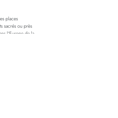
les places
ts sacrés ou près
dans l'Europe de la
es sculptées dans
t décorative — elle
u d'une œuvre
lisations.
la force,
s, tandis que la
mais statique mais