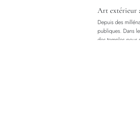
Art extérieur 
Depuis des millénai
publiques. Dans le
des temples pour sy
Renaissance, les j
le marbre ou le gra
Aujourd'hui, la tra
incarne l'histoire,
figurative, la pierr
Le symbolisme 
Les sculptures en p
l'endurance et la s
mousse et le lichen