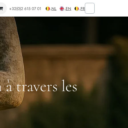
+32(0)2 615 07 01
NL
EN
FR
 à travers les