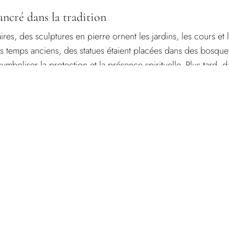
ancré dans la tradition
res, des sculptures en pierre ornent les jardins, les cours et 
s temps anciens, des statues étaient placées dans des bosque
mboliser la protection et la présence spirituelle. Plus tard, 
ardins sont devenus des scènes pour des figures mythologiqu
nit, mêlant la nature à la créativité humaine.
dition se poursuit. La pierre dans le jardin n'est pas seulemen
 la culture et l'identité. Qu'il s'agisse d'une forme abstraite o
e nous relie à l'héritage de l'art en plein air qui traverse les civi
de la pierre dans les jardins
ierre dans les jardins reflètent souvent des valeurs telles que 
piritualité. Leurs surfaces patinées racontent l'histoire du temp
 ajoutent une couche vivante, nous rappelant que l'art n'est ja